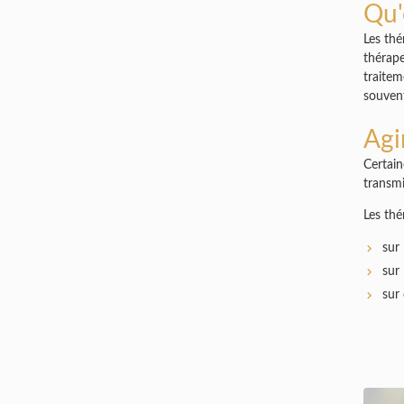
Qu'
Les thé
thérape
traitem
souvent
Agi
Certain
transmi
Les thé
sur
sur 
sur 