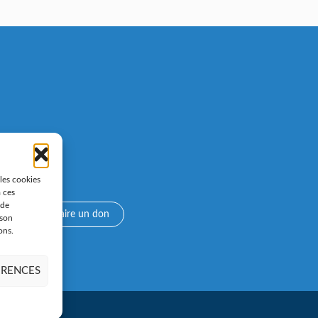
 les cookies
à ces
 de
e
Faire un don
 son
ons.
ÉRENCES
les