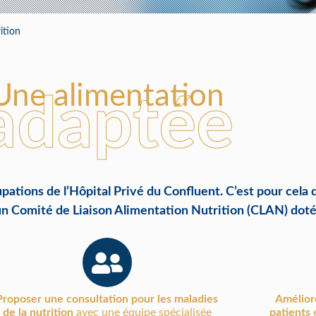
ramédical
ition
Une alimentation
adaptée
ations de l’Hôpital Privé du Confluent. C’est pour cela q
un Comité de Liaison Alimentation Nutrition (CLAN) doté 
Proposer une consultation pour les maladies
Améliore
de la nutrition
avec une équipe spécialisée
patients
e