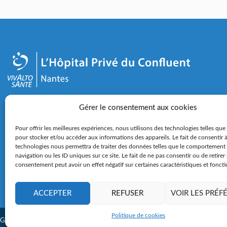
2-4 rue Éric Tabarly - 44000 Nantes
Gérer le consentement aux cookies
02 28 25 50 00
Pour offrir les meilleures expériences, nous utilisons des technologies telles que
pour stocker et/ou accéder aux informations des appareils. Le fait de consentir 
technologies nous permettra de traiter des données telles que le comportement
Nous contacter
Nous rejoindre
Espace press
navigation ou les ID uniques sur ce site. Le fait de ne pas consentir ou de retirer
consentement peut avoir un effet négatif sur certaines caractéristiques et foncti
ACCEPTER
REFUSER
VOIR LES PRÉF
Politique de cookies
Groupe Vivalto Santé
Plan du site
Mentions légales
Données personnel