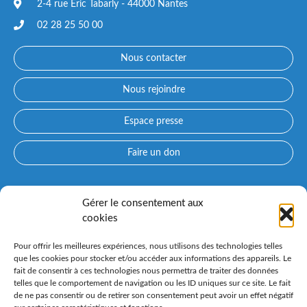
2-4 rue Éric Tabarly - 44000 Nantes
02 28 25 50 00
Nous contacter
Nous rejoindre
Espace presse
Faire un don
Accès directs
Gérer le consentement aux
cookies
Qui sommes-nous ?
Prendre rendez-vous avec un médecin
Pour offrir les meilleures expériences, nous utilisons des technologies telles
Consultez nos spécialités
que les cookies pour stocker et/ou accéder aux informations des appareils. Le
fait de consentir à ces technologies nous permettra de traiter des données
Espace patient PARCOURS CONFLUENT et préadmission en
telles que le comportement de navigation ou les ID uniques sur ce site. Le fait
ligne
de ne pas consentir ou de retirer son consentement peut avoir un effet négatif