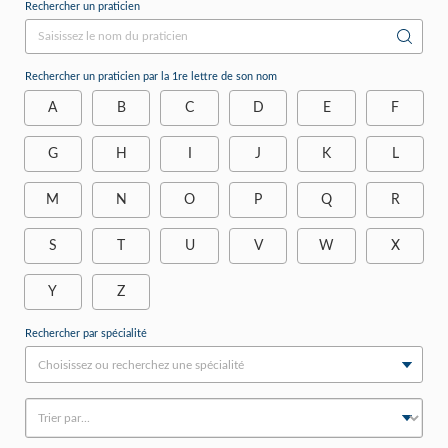
Rechercher un praticien
Rechercher un praticien par la 1re lettre de son nom
A
B
C
D
E
F
G
H
I
J
K
L
M
N
O
P
Q
R
S
T
U
V
W
X
Y
Z
Rechercher par spécialité
Choisissez ou recherchez une spécialité