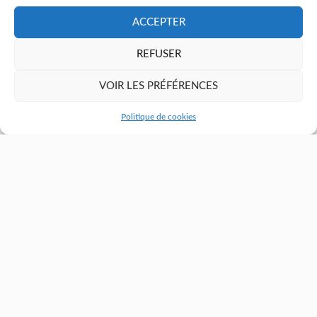
ACCEPTER
REFUSER
VOIR LES PRÉFÉRENCES
CHIRURGIEN DIGESTIF
Politique de cookies
Dr Abdelli Amar
Chirurgie bariatrique
,
Chirurgie colorectale
,
Chirurgie digestive,
viscérale, pariétale et oncologique
,
Chirurgie oncologique
02 28 25 52 00
E-mail du secrétariat
Consulter sa fiche