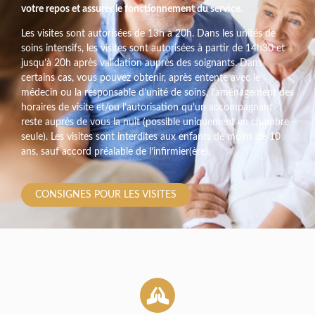
votre repos et assurer le fonctionnement du service.
Les visites sont autorisées de 13h à 20h. Dans les unités de
soins intensifs, les visites sont autorisées à partir de 14h30 et
jusqu’à 20h après validation auprès des soignants. Dans
certains cas, vous pouvez obtenir, après entente avec le
médecin ou la responsable d’unité de soins, l’aménagement des
horaires de visite et/ou l’autorisation qu’un accompagnant
reste auprès de vous la nuit (possible uniquement en chambre
seule). Les visites sont interdites aux enfants de moins de 10
ans, sauf accord préalable de l’infirmier(ère).
CONSIGNES POUR LES VISITES