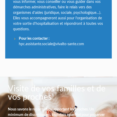
vous informer, vous conseiller ou vous guider dans vos
démarches administratives, faire le relais vers des
organismes d’aides (juridique, sociale, psychologique…).
Elles vous accompagneront aussi pour l’organisation de
votre sortie d’hospitalisation et répondront à toutes vos
questions.
Pour les contacter :
hpc.assistante.sociale@vivalto-sante.com
Visite de vos familles et de
vos proches
Nous savons le réconfort qu’apportent les proches. Un
minimum de discrétion est toutefois essentiel pour préserver