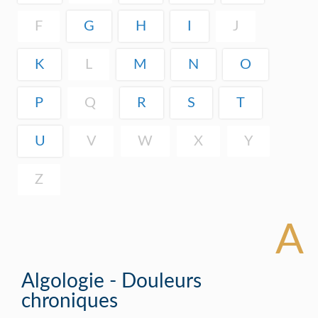
F
G
H
I
J
K
L
M
N
O
P
Q
R
S
T
U
V
W
X
Y
Z
A
Algologie - Douleurs
chroniques