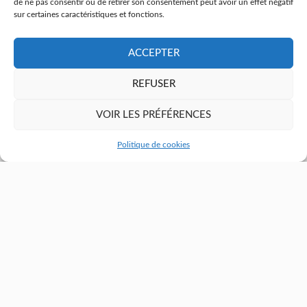
de ne pas consentir ou de retirer son consentement peut avoir un effet négatif
sur certaines caractéristiques et fonctions.
ACCEPTER
REFUSER
VOIR LES PRÉFÉRENCES
Politique de cookies
DERMATOLOGUE
Dr Hello Muriel
Dermatologie
02 28 25 50 86