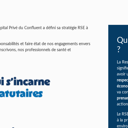
ôpital Privé du Confluent a défini sa stratégie RSE à
Qu’
ponsabilités et faire état de nos engagements envers
?
inscrivons, nos professionnels de santé et
La Res
signif
avoir
respec
écono
va con
prenan
actio
Le RSE
à la p
envir