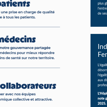
plus g
l’entr
de se
Ind
Fe
L’égal
désor
l’éga
aux di
profes
L’Hôpi
note g
2025.