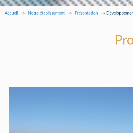
Pa
Accueil
→
Notre établissement
→
Présentation
→
Développemen
Pro