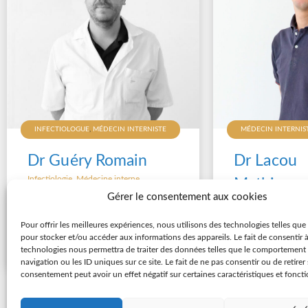
MÉDECIN INTERNIS
INFECTIOLOGUE
,
MÉDECIN INTERNISTE
Dr Lacou
Dr Guéry Romain
Infectiologie
,
Médecine interne
Mathieu
Gérer le consentement aux cookies
02 28 25 56 15
Médecine interne
E-mail du secrétariat
02 28 25 56 15
Pour offrir les meilleures expériences, nous utilisons des technologies telles que
E-mail du secrét
pour stocker et/ou accéder aux informations des appareils. Le fait de consentir 
Consulter sa fiche
technologies nous permettra de traiter des données telles que le comportement
navigation ou les ID uniques sur ce site. Le fait de ne pas consentir ou de retirer
Consulter sa
consentement peut avoir un effet négatif sur certaines caractéristiques et foncti