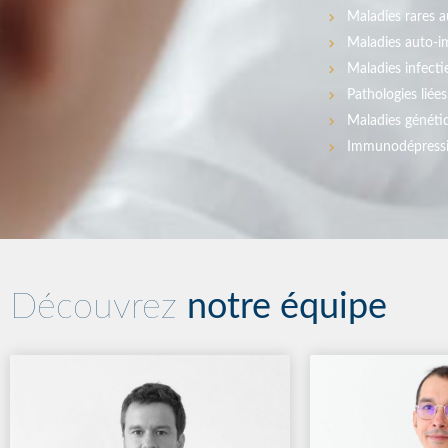
Maladies rares a
Maladies auto-i
Maladies infecti
Pathologies liée
Maladies génétiq
Immunodépress
Découvrez
notre équipe