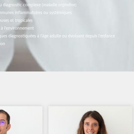
u diagnostic complexe (maladie orpheline)
mmunes inflammatoires ou systémiques
euses et tropicales
s à l’environnement
ues diagnostiquées à l’âge adulte ou évoluant depuis l’enfance
ion