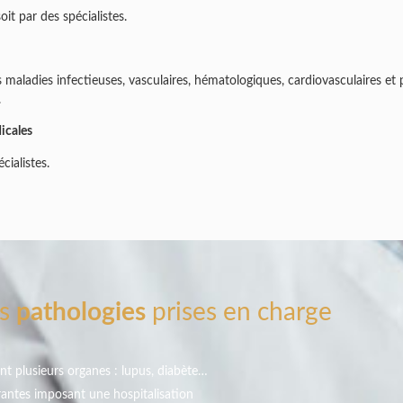
oit par des spécialistes.
maladies infectieuses, vasculaires, hématologiques, cardiovasculaires et 
.
dicales
ialistes.
es
pathologies
prises en charge
t plusieurs organes : lupus, diabète…
antes imposant une hospitalisation