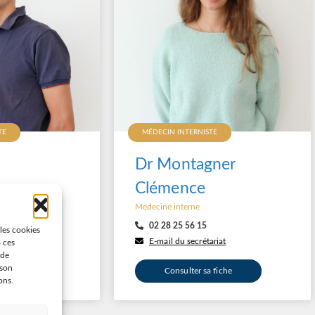
TE
MÉDECIN INTERNISTE
Dr Montagner
Clémence
Médecine interne
02 28 25 56 15
 les cookies
ariat
E-mail du secrétariat
à ces
 de
 son
 fiche
Consulter sa fiche
ons.