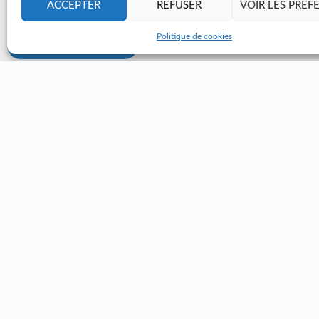
ACCEPTER
REFUSER
VOIR LES PRÉF
Politique de cookies
Retourner à l'annuaire
2-4 rue Éric Tabarly - 44000 Nantes
02 28 25 50 00