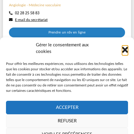
Angiologie - Médecine vasculaire
02 28 25 58 83
E-mail du secrétariat
Prendre un rdv en ligne
Gérer le consentement aux
Consulter sa fiche
cookies
Pour offrir les meilleures expériences, nous utilisons des technologies telles
que les cookies pour stocker et/ou accéder aux informations des appareils. Le
fait de consentir à ces technologies nous permettra de traiter des données
telles que le comportement de navigation ou les ID uniques sur ce site. Le fait
de ne pas consentir ou de retirer son consentement peut avoir un effet négatif
sur certaines caractéristiques et fonctions.
ACCEPTER
REFUSER