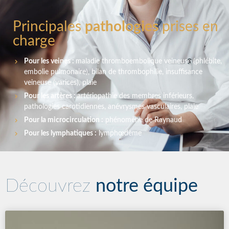
Principales
pathologies
prises en
charge
Pour les veines :
maladie thromboembolique veineuse (phlébite,
embolie pulmonaire), bilan de thrombophilie, insuffisance
veineuse (varices), plaie
Pour les artères :
artériopathie des membres inférieurs,
pathologies carotidiennes, anévrysmes vasculaires, plaie
Pour la microcirculation :
phénomène de Raynaud
Pour les lymphatiques :
lymphœdème
Découvrez
notre équipe