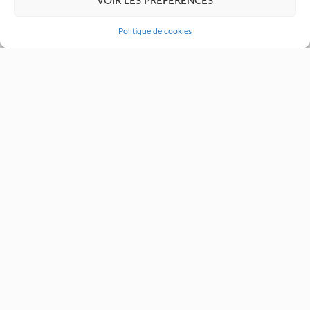
VOIR LES PRÉFÉRENCES
Politique de cookies
ANGIOLOGUE
Dr Gourmelon Thomas
Angiologie - Médecine vasculaire
02 28 25 58 83
E-mail du secrétariat
Prendre un rdv en ligne
Consulter sa fiche