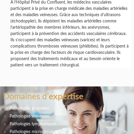
À l’Hôpital Privé du Confluent,
les médecins vasculaires
participent à la prise en charge médicale des maladies artérielles
et des maladies veineuses
. Grâce aux techniques d’ultrasons
(échodoppler), ils dépistent les maladies artérielles comme
l’artériopathie des membres inférieurs, les anévrysmes,
participent à la prévention des accidents vasculaires cérébraux.
Ils s’occupent des maladies veineuses (varices) et leurs
complications thromboses veineuses (phlébites). Ils participent à
la prise en charge des facteurs de risque cardiovasculaire. Ils
proposent des traitements médicaux et au besoin oriente le
patient vers un traitement chirurgical.
Domaines d’
expertise
Pathologies artérielles
Pathologies veineuses
Pathologies lymphatiques
Pathologies microcirculatoires