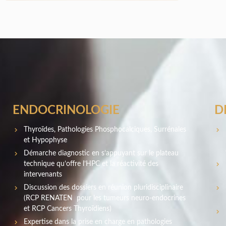
ENDOCRINOLOGIE
D
Thyroïdes, Pathologies Phosphocalciques, Surrénales
et Hypophyse
Démarche diagnostic en s’appuyant sur le plateau
technique qu’offre l’HPC et la réactivité des
intervenants
Discussion des dossiers en réunion pluridisciplinaire
(RCP RENATEN pour les tumeurs neuro-endocrines
et RCP Cancers Thyroïdiens)
Expertise dans la prise en charge en pathologies