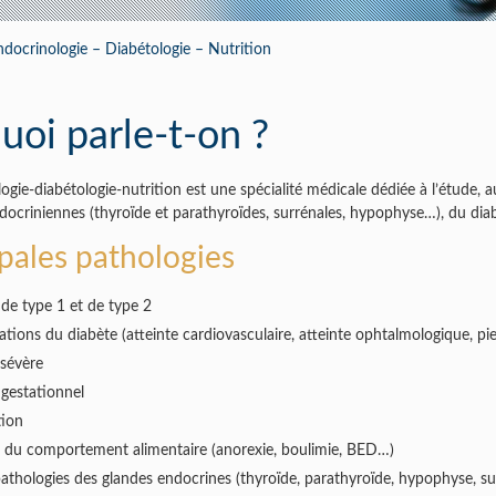
ramédical
ndocrinologie – Diabétologie – Nutrition
uoi parle-t-on ?
ogie-diabétologie-nutrition est une spécialité médicale dédiée à l’étude, a
docriniennes (thyroïde et parathyroïdes, surrénales, hypophyse…), du diabè
ipales pathologies
de type 1 et de type 2
tions du diabète (atteinte cardiovasculaire, atteinte ophtalmologique, p
 sévère
 gestationnel
tion
s du comportement alimentaire (anorexie, boulimie, BED…)
athologies des glandes endocrines (thyroïde, parathyroïde, hypophyse, s