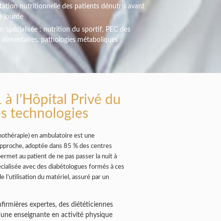
tation nutritionnelle des patients dénutris avant
e lourde
n spécialisée : nutrition du sportif, PEC des
s alimentaires, pathologies métaboliques
 à l’Hôpital Privé du
es technologies
inothérapie) en ambulatoire est une
te approche, adoptée dans 85 % des centres
 permet au patient de ne pas passer la nuit à
pécialisée avec des diabétologues formés à ces
 l’utilisation du matériel, assuré par un
firmières expertes, des diététiciennes
d’une enseignante en activité physique