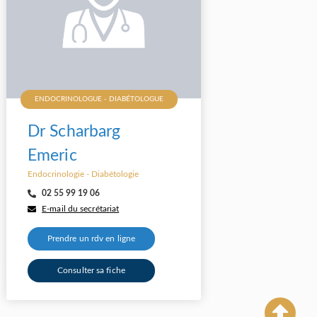
ENDOCRINOLOGUE - DIABÉTOLOGUE
Dr Scharbarg
Emeric
Endocrinologie - Diabétologie
02 55 99 19 06
E-mail du secrétariat
Prendre un rdv en ligne
Consulter sa fiche