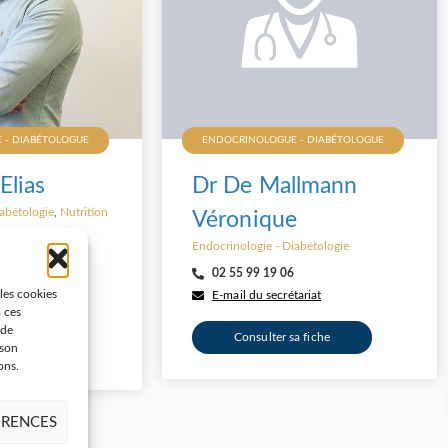
 - DIABÉTOLOGUE
ENDOCRINOLOGUE - DIABÉTOLOGUE
Elias
Dr De Mallmann
abétologie
,
Nutrition
Véronique
Endocrinologie - Diabétologie
tariat
02 55 99 19 06
 les cookies
E-mail du secrétariat
v en ligne
à ces
 de
Consulter sa fiche
 son
a fiche
ons.
ÉRENCES