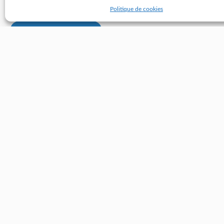
Politique de cookies
Retourner à l'annuaire
2-4 rue Éric Tabarly - 44000 Nantes
02 28 25 50 00