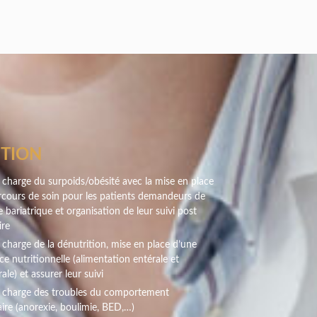
ITION
 charge du surpoids/obésité avec la mise en place
rcours de soin pour les patients demandeurs de
e bariatrique et organisation de leur suivi post
ire
 charge de la dénutrition, mise en place d’une
ce nutritionnelle (alimentation entérale et
ale) et assurer leur suivi
n charge des troubles du comportement
ire (anorexie, boulimie, BED,…)