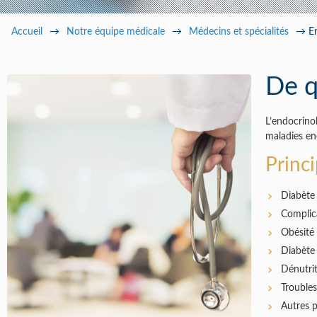
Pa
Accueil
→
Notre équipe médicale
→
Médecins et spécialités
→
E
De q
L’endocrinol
maladies en
Princ
Diabète 
Complica
Obésité
Diabète
Dénutri
Trouble
Autres p