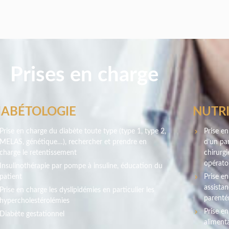
Prises en charge
IABÉTOLOGIE
NUTR
Prise en charge du diabète toute type (type 1, type 2,
Prise en
MELAS, génétique…), rechercher et prendre en
d’un pa
charge le retentissement
chirurgi
opérato
Insulinothérapie par pompe à insuline, éducation du
patient
Prise en
assistan
Prise en charge les dyslipidémies en particulier les
parentér
hypercholestérolémies
Prise e
Diabète gestationnel
alimenta