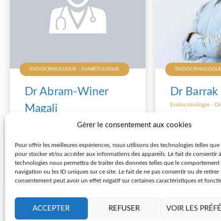
ENDOCRINOLOGUE - DIABÉTOLOGUE
ENDOCRINOLOGUE
Dr Abram-Winer
Dr Barrak 
Endocrinologie - Di
Magali
02 55 99 19 06
Endocrinologie - Diabétologie
Gérer le consentement aux cookies
E-mail du secré
02 55 99 19 06
Pour offrir les meilleures expériences, nous utilisons des technologies telles que
E-mail du secrétariat
Prendre un rd
pour stocker et/ou accéder aux informations des appareils. Le fait de consentir 
technologies nous permettra de traiter des données telles que le comportement
Consulter sa fiche
navigation ou les ID uniques sur ce site. Le fait de ne pas consentir ou de retirer
Consulter s
consentement peut avoir un effet négatif sur certaines caractéristiques et foncti
ACCEPTER
REFUSER
VOIR LES PRÉF