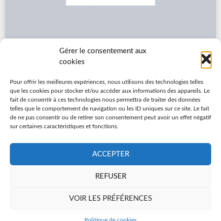
Gérer le consentement aux
cookies
RADIOTHÉRAPEUTE
Dr Allavena Christophe
Pour offrir les meilleures expériences, nous utilisons des technologies telles
que les cookies pour stocker et/ou accéder aux informations des appareils. Le
Radiothérapie
fait de consentir à ces technologies nous permettra de traiter des données
telles que le comportement de navigation ou les ID uniques sur ce site. Le fait
02 28 27 21 36
de ne pas consentir ou de retirer son consentement peut avoir un effet négatif
E-mail du secrétariat
sur certaines caractéristiques et fonctions.
Consulter sa fiche
ACCEPTER
REFUSER
VOIR LES PRÉFÉRENCES
Politique de cookies