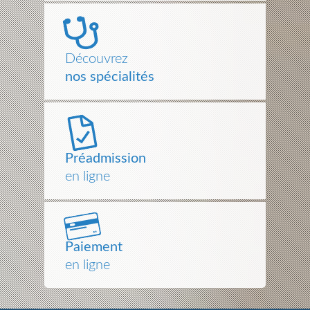
Découvrez
nos spécialités
Préadmission
en ligne
Paiement
en ligne