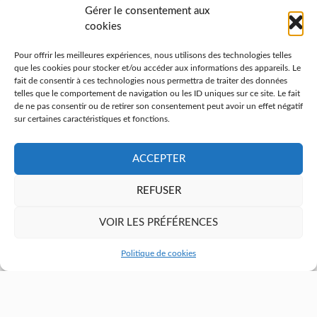
78 000
Gérer le consentement aux
cookies
séjours par an (en moyenne)
Pour offrir les meilleures expériences, nous utilisons des technologies telles
que les cookies pour stocker et/ou accéder aux informations des appareils. Le
fait de consentir à ces technologies nous permettra de traiter des données
telles que le comportement de navigation ou les ID uniques sur ce site. Le fait
524
de ne pas consentir ou de retirer son consentement peut avoir un effet négatif
sur certaines caractéristiques et fonctions.
lits et places toutes disciplines confondues
ACCEPTER
REFUSER
Nos
pôles d'excellence
VOIR LES PRÉFÉRENCES
Politique de cookies