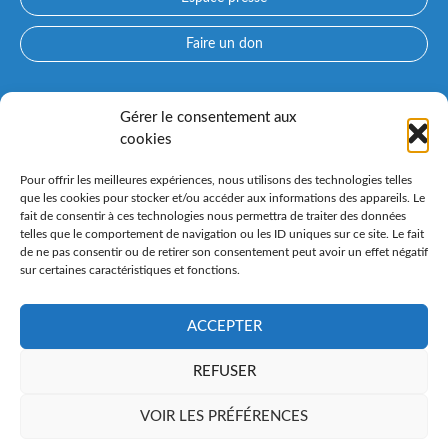
Faire un don
Accès directs
Gérer le consentement aux
cookies
Qui sommes-nous ?
Prendre rendez-vous avec un médecin
Pour offrir les meilleures expériences, nous utilisons des technologies telles
Consultez nos spécialités
que les cookies pour stocker et/ou accéder aux informations des appareils. Le
fait de consentir à ces technologies nous permettra de traiter des données
Espace patient PARCOURS CONFLUENT et préadmission en
telles que le comportement de navigation ou les ID uniques sur ce site. Le fait
ligne
de ne pas consentir ou de retirer son consentement peut avoir un effet négatif
Nos instituts spécialisés
sur certaines caractéristiques et fonctions.
Venir au Confluent
ACCEPTER
REFUSER
VOIR LES PRÉFÉRENCES
Groupe Vivalto Santé
Plan du site
Mentions légales
Données