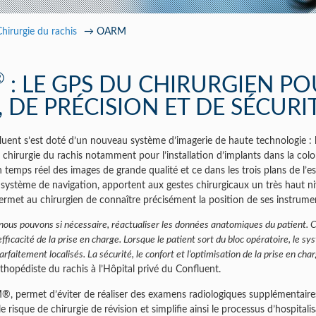
ramédical
Chirurgie du rachis
→
OARM
®
: LE GPS DU CHIRURGIEN PO
, DE PRÉCISION ET DE SÉCURI
fluent s’est doté d’un nouveau système d’imagerie de haute technologie :
 chirurgie du rachis notamment pour l’installation d’implants dans la colo
en temps réel des images de grande qualité et ce dans les trois plans de l
système de navigation, apportent aux gestes chirurgicaux un très haut niv
rmet au chirurgien de connaître précisément la position de ses instrumen
 nous pouvons si nécessaire, réactualiser les données anatomiques du patient. 
l’efficacité de la prise en charge. Lorsque le patient sort du bloc opératoire, le
arfaitement localisés. La sécurité, le confort et l‘optimisation de la prise en 
rthopédiste du rachis à l’Hôpital privé du Confluent.
M®, permet d’éviter de réaliser des examens radiologiques supplémentaires
le risque de chirurgie de révision et simplifie ainsi le processus d’hospitali