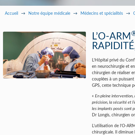
Pa
Accueil
→
Notre équipe médicale
→
Médecins et spécialités
→
L’O-ARM
RAPIDITÉ
L’Hôpital privé du Con
en neurochirurgie et en
chirurgien de réaliser 
couplées à un puissant 
GPS, cette technique pe
«
En pleine intervention,
précision, la sécurité et 
les implants posés sont p
Dr Longis, chirurgien o
L’utilisation de l’O-AR
chirurgicale. Il diminue 