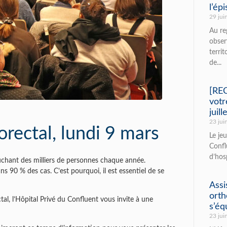
ramédical
l’ép
29 jui
Au re
obser
territ
de...
[RE
votr
juille
23 jui
orectal, lundi 9 mars
Le jeu
Confl
d’hosp
ouchant des milliers de personnes chaque année.
s 90 % des cas. C’est pourquoi, il est essentiel de se
Assi
orth
ctal, l’Hôpital Privé du Confluent vous invite à une
s’éq
23 jui