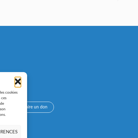
 les cookies
à ces
 de
e
Faire un don
 son
ons.
ÉRENCES