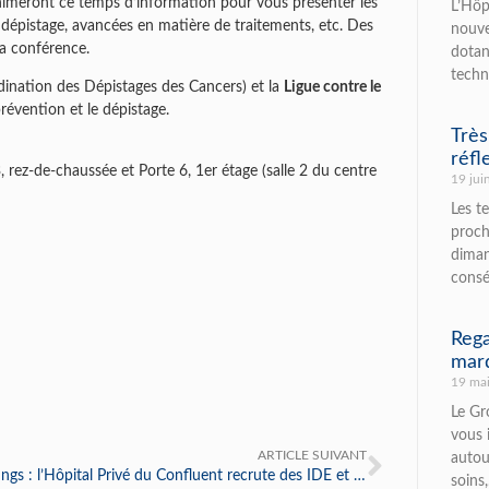
nimeront ce temps d’information pour vous présenter les
L’Hôp
 dépistage, avancées en matière de traitements, etc. Des
nouve
la conférence.
dotan
techn
ination des Dépistages des Cancers) et la
Ligue contre le
évention et le dépistage.
Très
réfl
, rez-de-chaussée et Porte 6, 1er étage (salle 2 du centre
19 jui
Les t
proch
diman
consé
Rega
mard
19 ma
Le Gr
vous 
ARTICLE SUIVANT
autou
Job datings : l’Hôpital Privé du Confluent recrute des IDE et manipulateur(rice)s en radiothérapie
soins,.