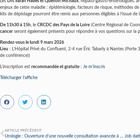
Les
Drs Sarah Habes et Quentin Michaux
, hépato-gastro-entérologues, a
enjeux de cette maladie : épidémiologie, facteurs de risque, méthodes de
kits de dépistage pourront être remis aux personnes éligibles à l’issue de 
De 11h30 à 15h
, le
CRCDC des Pays de la Loire
(Centre Régional de Coord
cancer
seront également présents pour répondre à vos questions sur la pr
Rendez-vous le lundi 9 mars 2026
Lieu
: L’Hôpital Privé du Confluent, 2-4 rue Éric Tabarly à Nantes (Porte 3
de conférence))
L’inscription est
recommandée et gratuite
:
Je m’inscris
Télécharger l’affiche
ARTICLE PRÉCÉDENT
Urologie : Ouverture d’une nouvelle consultation avancée à Challans dès février 2026