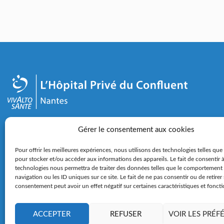
2-4 rue Éric Tabarly - 44000 Nantes
Gérer le consentement aux cookies
02 28 25 50 00
Pour offrir les meilleures expériences, nous utilisons des technologies telles que
pour stocker et/ou accéder aux informations des appareils. Le fait de consentir 
technologies nous permettra de traiter des données telles que le comportement
Nous contacter
Nous rejoindre
Espace press
navigation ou les ID uniques sur ce site. Le fait de ne pas consentir ou de retirer
consentement peut avoir un effet négatif sur certaines caractéristiques et foncti
ACCEPTER
REFUSER
VOIR LES PRÉF